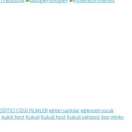
n Facebook
Google+
Pinterest
EĞİTİCİ ÇİZGİ FİLMLER
eğitici şarkılar
eğlenceli çocuk
i
kukili hoşt
Kukuli
Kukuli hoşt
Kukuli sahipsiz
lost
minky