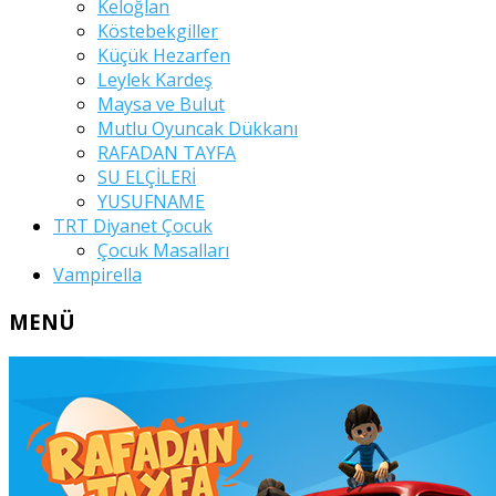
Keloğlan
Köstebekgiller
Küçük Hezarfen
Leylek Kardeş
Maysa ve Bulut
Mutlu Oyuncak Dükkanı
RAFADAN TAYFA
SU ELÇİLERİ
YUSUFNAME
TRT Diyanet Çocuk
Çocuk Masalları
Vampirella
MENÜ