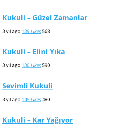
Kukuli – Güzel Zamanlar
3 yıl ago
139
Likes
568
Kukuli – Elini Yıka
3 yıl ago
130
Likes
590
Sevimli Kukuli
3 yıl ago
145
Likes
480
Kukuli – Kar Yağıyor