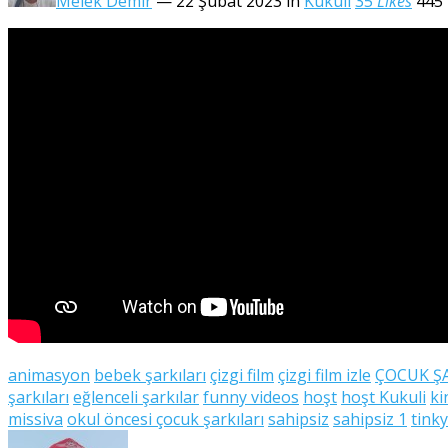
Melek Demir
— 22 Şubat 2023
in
Kukuli
35
Likes
445
animasyon
bebek şarkıları
çizgi film
çizgi film izle
ÇOCUK ŞA
şarkıları
eğlenceli şarkılar
funny videos
hoşt
hoşt Kukuli
ki
missiva
okul öncesi çocuk şarkıları
sahipsiz
sahipsiz 1
tinky