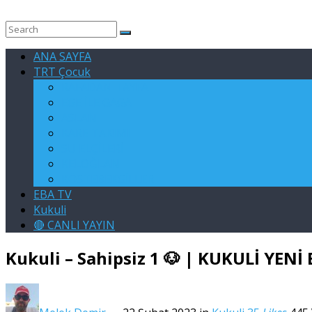
ANA SAYFA
TRT Çocuk
RAFADAN TAYFA
EGE İLE GAGA
ASLAN
KARE TAKIMI
SU ELÇİLERİ
KELOĞLAN
KÖSTEBEKGİLLER
EBA TV
Kukuli
🔴 CANLI YAYIN
Kukuli – Sahipsiz 1 🐶 | KUKULİ YEN