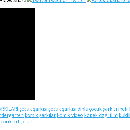
Views
Share
Tweet on Twitter
Share o
RKILARI
çocuk şarkısı
çocuk şarkısı dinle
çocuk şarkısı indir
ndergarten
komik şarkılar
komik video
köpek çizgi film
kukil
toriki
trt çocuk