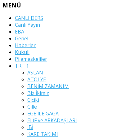
MENÜ
CANLI DERS
Canlı Yayın
EBA
Genel
Haberler
Kukuli
Pijamaskeliler
TRT 1
ASLAN
ATÖLYE
BENİM ZAMANIM
Biz İkimiz
Ciciki
Cille
EGE İLE GAGA
ELİF ve ARKADAŞLARI
İBİ
KARE TAKIMI