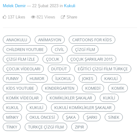
Melek Demir
— 22 Şubat 2023
in
Kukuli
137
Likes
821
Views
Share
ANAOKULU
ANIMASYON
CARTOONS FOR KIDS
CHILDREN YOUTUBE
CIVIL
ÇIZGI FILM
ÇIZGI FILM IZLE
ÇOCUK
ÇOÇUK ŞARKILARI 2015
ÇOCUK VIDEOLARI
DÜTDÜT
EĞITICI ÇIZGI FILM TÜRKÇE
FUNNY
HUMOR
ILKOKUL
JOKES
KAKULI
KIDS YOUTUBE
KINDERGARTEN
KOMEDI
KOMIK
KOMIK VIDEOLAR
KOMIKLIKLER ŞAKALAR
KUKILI
KUKUL
KUKULI
KUKULI KOMIKLIKLER ŞAKALAR
MINKY
OKUL ÖNCESI
ŞAKA
ŞARKI
SİNEK
TINKY
TÜRKÇE ÇIZGI FILM
ZIPIR