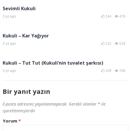
Sevimli Kukuli
3 yıl ago
144
476
Kukuli – Kar Yağıyor
3 yıl ago
132
518
Kukuli – Tut Tut (Kukuli’nin tuvalet şarkısı)
3 yıl ago
109
786
Bir yanıt yazın
E-posta adresiniz yayınlanmayacak.
Gerekli alanlar
*
ile
işaretlenmişlerdir
Yorum
*