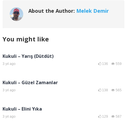
About the Author:
Melek Demir
You might like
Kukuli – Yarış (Dütdüt)
3 yıl ago
136
559
Kukuli – Güzel Zamanlar
3 yıl ago
138
565
Kukuli – Elini Yıka
3 yıl ago
129
587