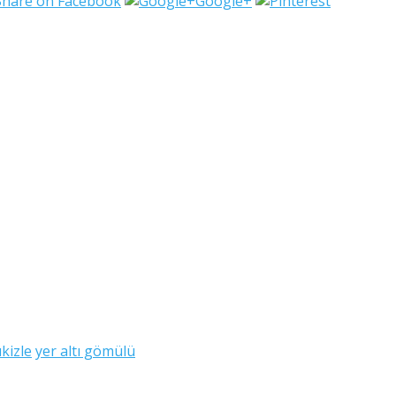
Share on Facebook
Google+
kizle
yer altı gömülü