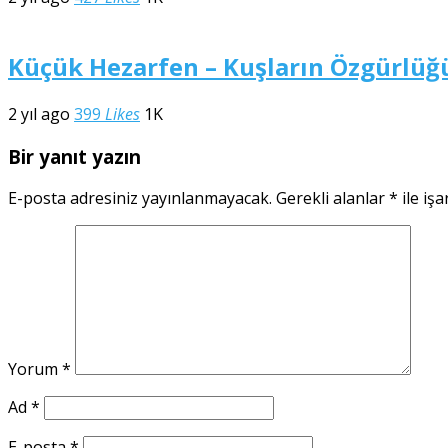
Küçük Hezarfen – Kuşların Özgürlüğ
2 yıl ago
399
Likes
1K
Bir yanıt yazın
E-posta adresiniz yayınlanmayacak.
Gerekli alanlar
*
ile işa
Yorum
*
Ad
*
E-posta
*