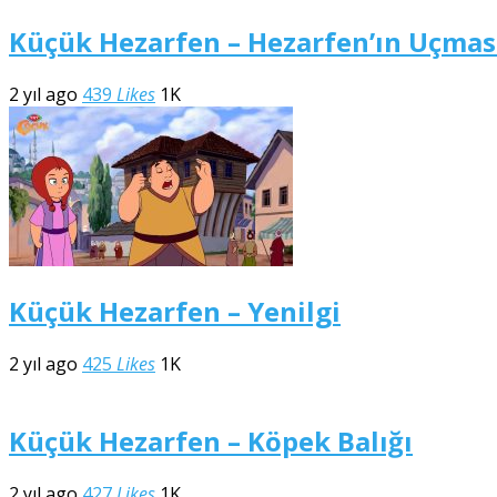
Küçük Hezarfen – Hezarfen’ın Uçmas
2 yıl ago
439
Likes
1K
Küçük Hezarfen – Yenilgi
2 yıl ago
425
Likes
1K
Küçük Hezarfen – Köpek Balığı
2 yıl ago
427
Likes
1K