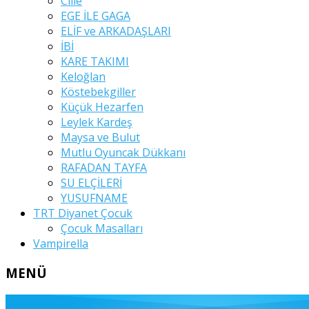
Cille
EGE İLE GAGA
ELİF ve ARKADAŞLARI
İBİ
KARE TAKIMI
Keloğlan
Köstebekgiller
Küçük Hezarfen
Leylek Kardeş
Maysa ve Bulut
Mutlu Oyuncak Dükkanı
RAFADAN TAYFA
SU ELÇİLERİ
YUSUFNAME
TRT Diyanet Çocuk
Çocuk Masalları
Vampirella
MENÜ