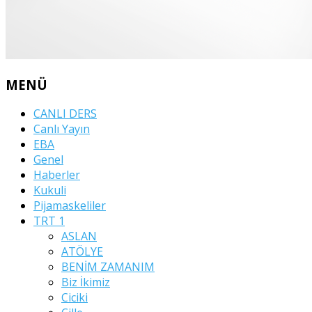
MENÜ
CANLI DERS
Canlı Yayın
EBA
Genel
Haberler
Kukuli
Pijamaskeliler
TRT 1
ASLAN
ATÖLYE
BENİM ZAMANIM
Biz İkimiz
Ciciki