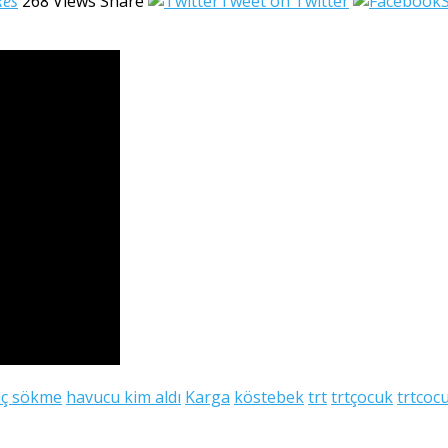
kes
268
Views
Share
Tweet on Twitter
ç sökme
havucu kim aldı
Karga
köstebek
trt
trtçocuk
trtcocu