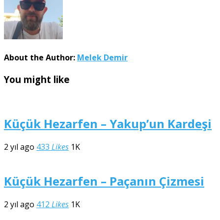
About the Author:
Melek Demir
You might like
Küçük Hezarfen – Yakup’un Kardeşi
2 yıl ago
433
Likes
1K
Küçük Hezarfen – Paçanın Çizmesi
2 yıl ago
412
Likes
1K