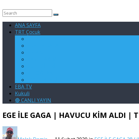
ANA SAYFA
TRT Çocuk
RAFADAN TAYFA
EGE İLE GAGA
ASLAN
KARE TAKIMI
SU ELÇİLERİ
KELOĞLAN
KÖSTEBEKGİLLER
EBA TV
Kukuli
🔴 CANLI YAYIN
EGE İLE GAGA | HAVUCU KİM ALDI | 