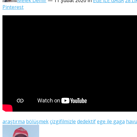
Melek Demir
— 11 Şubat 2020
in
EGE İLE GAGA
28
Li
Pinterest
araştırma
bölüşmek
çizgifilmizle
dedektif
ege ile gaga
havu