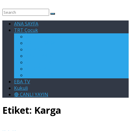
ANA SAYFA
TRT Çocuk
RAFADAN TAYFA
EGE İLE GAGA
ASLAN
KARE TAKIMI
SU ELÇİLERİ
KELOĞLAN
KÖSTEBEKGİLLER
EBA TV
Kukuli
🔴 CANLI YAYIN
Etiket:
Karga