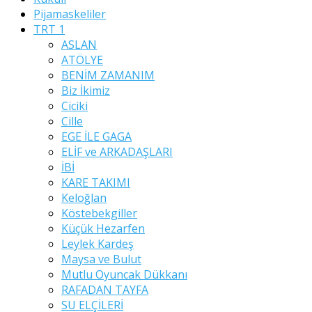
Pijamaskeliler
TRT 1
ASLAN
ATÖLYE
BENİM ZAMANIM
Biz İkimiz
Ciciki
Cille
EGE İLE GAGA
ELİF ve ARKADAŞLARI
İBİ
KARE TAKIMI
Keloğlan
Köstebekgiller
Küçük Hezarfen
Leylek Kardeş
Maysa ve Bulut
Mutlu Oyuncak Dükkanı
RAFADAN TAYFA
SU ELÇİLERİ