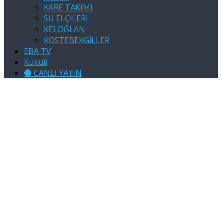
KARE TAKIMI
SU ELÇİLERİ
KELOĞLAN
KÖSTEBEKGİLLER
EBA TV
Kukuli
🔴 CANLI YAYIN