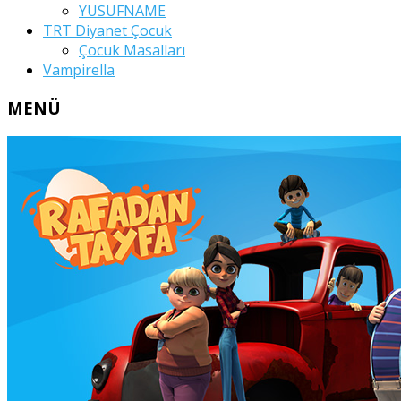
YUSUFNAME
TRT Diyanet Çocuk
Çocuk Masalları
Vampirella
MENÜ