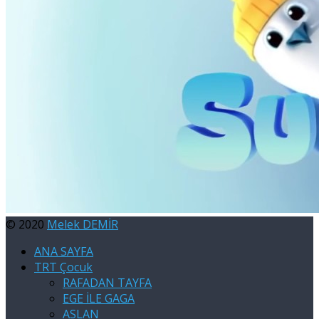
© 2020
Melek DEMİR
ANA SAYFA
TRT Çocuk
RAFADAN TAYFA
EGE İLE GAGA
ASLAN