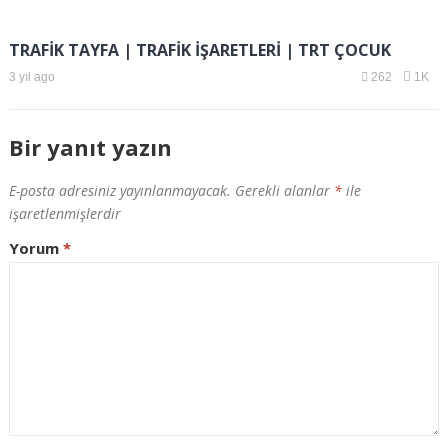
TRAFİK TAYFA | TRAFİK İŞARETLERİ | TRT ÇOCUK
3 yıl ago
262
1K
Bir yanıt yazın
E-posta adresiniz yayınlanmayacak.
Gerekli alanlar
*
ile
işaretlenmişlerdir
Yorum
*