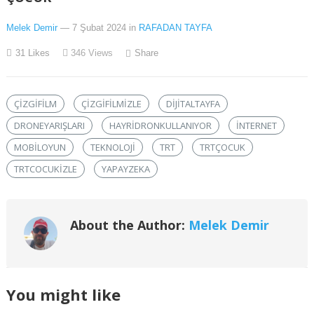
Melek Demir
— 7 Şubat 2024
in
RAFADAN TAYFA
31
Likes
346
Views
Share
ÇIZGIFILM
ÇIZGIFILMIZLE
DIJITALTAYFA
DRONEYARIŞLARI
HAYRIDRONKULLANIYOR
İNTERNET
MOBILOYUN
TEKNOLOJI
TRT
TRTÇOCUK
TRTCOCUKIZLE
YAPAYZEKA
About the Author:
Melek Demir
You might like