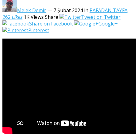
Melek Demir
— 7 Şubat 2024
in
RAFADAN TAYFA
262
Likes
1K
Views
Share
Tweet on Twitter
Share on Facebook
Google+
Pinterest