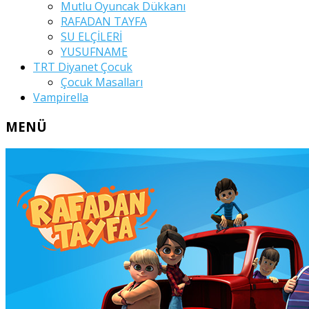
Mutlu Oyuncak Dükkanı
RAFADAN TAYFA
SU ELÇİLERİ
YUSUFNAME
TRT Diyanet Çocuk
Çocuk Masalları
Vampirella
MENÜ