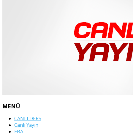
MENÜ
CANLI DERS
Canlı Yayın
EBA