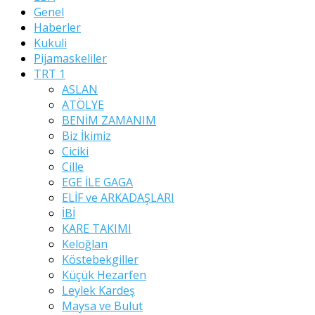
Genel
Haberler
Kukuli
Pijamaskeliler
TRT 1
ASLAN
ATÖLYE
BENİM ZAMANIM
Biz İkimiz
Ciciki
Cille
EGE İLE GAGA
ELİF ve ARKADAŞLARI
İBİ
KARE TAKIMI
Keloğlan
Köstebekgiller
Küçük Hezarfen
Leylek Kardeş
Maysa ve Bulut