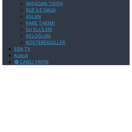
RAFADAN TAYFA
EGE İLE GAGA
ASLAN
KARE TAKIMI
SU ELÇİLERİ
KELOĞLAN
KÖSTEBEKGİLLER
EBA TV
Kukuli
🔴 CANLI YAYIN