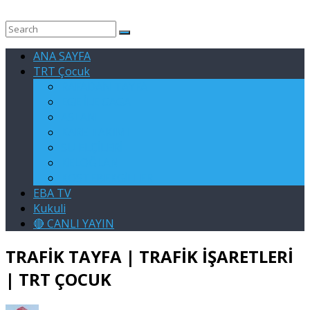
ANA SAYFA
TRT Çocuk
RAFADAN TAYFA
EGE İLE GAGA
ASLAN
KARE TAKIMI
SU ELÇİLERİ
KELOĞLAN
KÖSTEBEKGİLLER
EBA TV
Kukuli
🔴 CANLI YAYIN
TRAFİK TAYFA | TRAFİK İŞARETLERİ
| TRT ÇOCUK