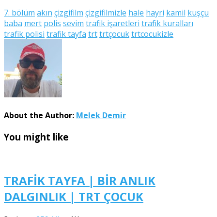
7. bölüm
akın
çizgifilm
çizgifilmizle
hale
hayri
kamil
kuşçu
baba
mert
polis
sevim
trafik işaretleri
trafik kuralları
trafik polisi
trafik tayfa
trt
trtçocuk
trtcocukizle
About the Author:
Melek Demir
You might like
TRAFİK TAYFA | BİR ANLIK
DALGINLIK | TRT ÇOCUK