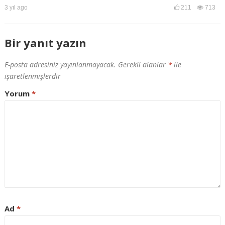
3 yıl ago
211
713
Bir yanıt yazın
E-posta adresiniz yayınlanmayacak.
Gerekli alanlar
*
ile
işaretlenmişlerdir
Yorum
*
Ad
*