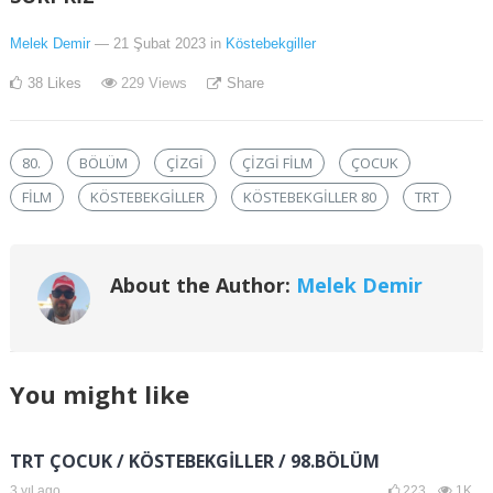
Melek Demir
— 21 Şubat 2023
in
Köstebekgiller
38
Likes
229
Views
Share
80.
BÖLÜM
ÇIZGI
ÇIZGI FILM
ÇOCUK
FILM
KÖSTEBEKGILLER
KÖSTEBEKGILLER 80
TRT
About the Author:
Melek Demir
You might like
TRT ÇOCUK / KÖSTEBEKGİLLER / 98.BÖLÜM
3 yıl ago
223
1K