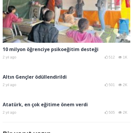
10 milyon öğrenciye psikoeğitim desteği
2 yıl ago
512
1K
Altın Gençler ödüllendirildi
2 yıl ago
501
2K
Atatürk, en çok eğitime önem verdi
2 yıl ago
505
2K