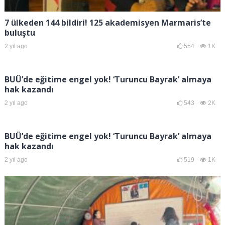
7 ülkeden 144 bildiri! 125 akademisyen Marmaris’te
buluştu
2 yıl ago
554
1K
BUÜ’de eğitime engel yok! ‘Turuncu Bayrak’ almaya
hak kazandı
2 yıl ago
543
2K
BUÜ’de eğitime engel yok! ‘Turuncu Bayrak’ almaya
hak kazandı
2 yıl ago
519
1K