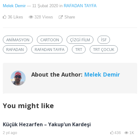
Melek Demir
— 11 Şubat 2020
in
RAFADAN TAYFA
36
Likes
328
Views
Share
ANIMASYON
CARTOON
ÇIZGI FILM
İSF
RAFADAN
RAFADAN TAYFA
TRT
TRT ÇOCUK
About the Author:
Melek Demir
You might like
Küçük Hezarfen – Yakup’un Kardeşi
2 yıl ago
436
1K