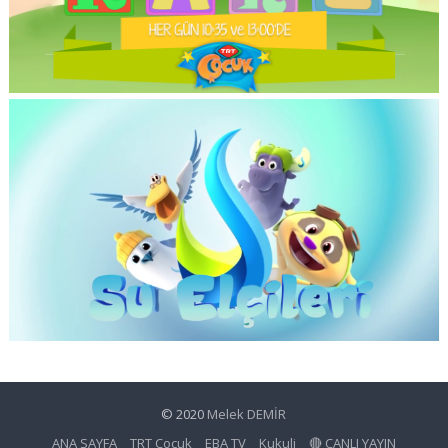
© 2020
Melek DEMİR
ANA SAYFA
TRT Çocuk
EBA TV
Kukuli
🔴 CANLI YAYIN