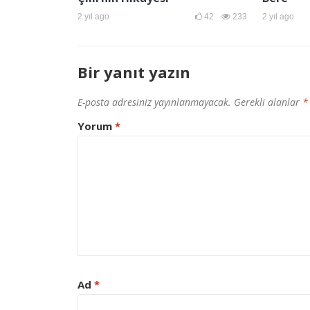
2 yıl ago
42
233
2 yıl ago
Bir yanıt yazın
E-posta adresiniz yayınlanmayacak.
Gerekli alanlar
*
Yorum
*
Ad
*