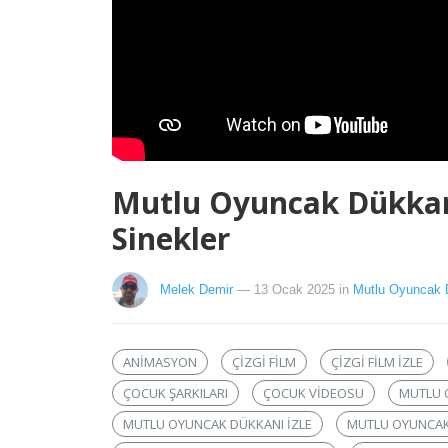
Mutlu Oyuncak Dükkanı
Sinekler
Melek Demir
— 13 Ocak 2025
in
Mutlu Oyuncak 
ANIMASYON
ÇIZGI FILM
ÇIZGI FILM IZLE
ÇOCUK ŞARKILARI
ÇOCUK VIDEOSU
MUTLU 
MUTLU OYUNCAK DÜKKANI IZLE
MUTLU OYUNCAK 