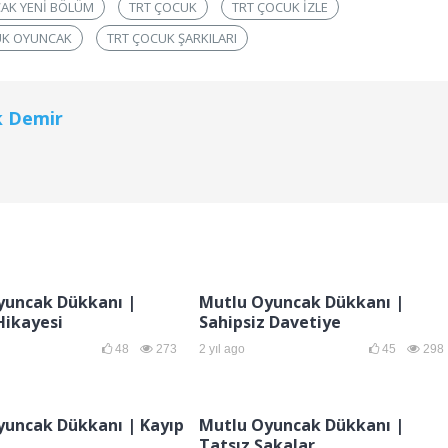
AK YENI BÖLÜM
TRT ÇOCUK
TRT ÇOCUK IZLE
UK OYUNCAK
TRT ÇOCUK ŞARKILARI
k Demir
yuncak Dükkanı |
Mutlu Oyuncak Dükkanı |
 Hikayesi
Sahipsiz Davetiye
48
273
2 yıl ago
45
298
yuncak Dükkanı | Kayıp
Mutlu Oyuncak Dükkanı |
Tatsız Şakalar