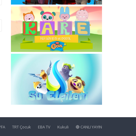
YFA
TRT Çocuk
EBA TV
Kukuli
🔴 CANLI YAYIN