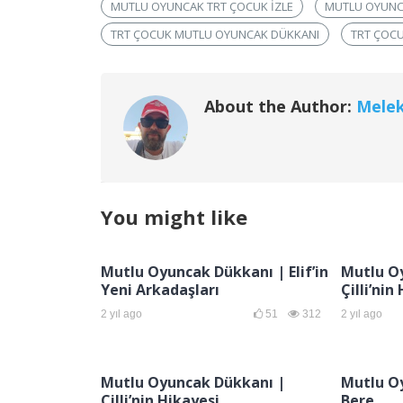
MUTLU OYUNCAK TRT ÇOCUK IZLE
MUTLU OYUNC
TRT ÇOCUK MUTLU OYUNCAK DÜKKANI
TRT ÇOC
About the Author:
Mele
You might like
Mutlu Oyuncak Dükkanı | Elif’in
Mutlu O
Yeni Arkadaşları
Çilli’nin
2 yıl ago
51
312
2 yıl ago
Mutlu Oyuncak Dükkanı |
Mutlu O
Çilli’nin Hikayesi
Bere