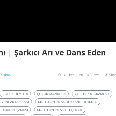
 | Şarkıcı Arı ve Dans Eden
Dükkanı
14
Likes
194
Views
Shar
ÇOCUK FILMLERI
ÇOCUK MÜZIKLERI
ÇOCUK PROGRAMLARI
OYUNCAK DÜKKANI
MUTLU OYUNCAK DÜKKANI BÖLÜMLER
DÜKKANI ŞARKISI
MUTLU OYUNCAK TRT ÇOCUK