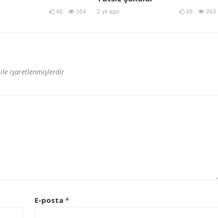
46
364
2 yıl ago
48
263
ile işaretlenmişlerdir
E-posta
*