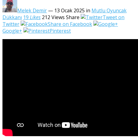
Melek Demir
— 13 Ocak 2025
in
Mutlu Oyuncak
Dükkanı
19
Likes
212
Views
Share
Tweet on
Twitter
Share on Facebook
Google+
Pinterest