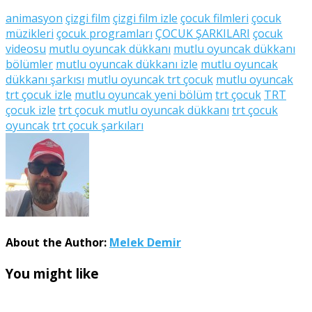
animasyon
çizgi film
çizgi film izle
çocuk filmleri
çocuk
müzikleri
çocuk programları
ÇOCUK ŞARKILARI
çocuk
videosu
mutlu oyuncak dükkanı
mutlu oyuncak dükkanı
bölümler
mutlu oyuncak dükkanı izle
mutlu oyuncak
dükkanı şarkısı
mutlu oyuncak trt çocuk
mutlu oyuncak
trt çocuk izle
mutlu oyuncak yeni bölüm
trt çocuk
TRT
çocuk izle
trt çocuk mutlu oyuncak dükkanı
trt çocuk
oyuncak
trt çocuk şarkıları
About the Author:
Melek Demir
You might like