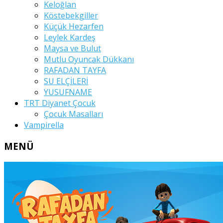
Keloğlan
Köstebekgiller
Küçük Hezarfen
Leylek Kardeş
Maysa ve Bulut
Mutlu Oyuncak Dükkanı
RAFADAN TAYFA
SU ELÇİLERİ
YUSUFNAME
TRT Diyanet Çocuk
Çocuk Masalları
Vampirella
MENÜ