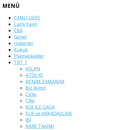
MENÜ
CANLI DERS
Canlı Yayın
EBA
Genel
Haberler
Kukuli
Pijamaskeliler
TRT 1
ASLAN
ATÖLYE
BENİM ZAMANIM
Biz İkimiz
Ciciki
Cille
EGE İLE GAGA
ELİF ve ARKADAŞLARI
İBİ
KARE TAKIMI