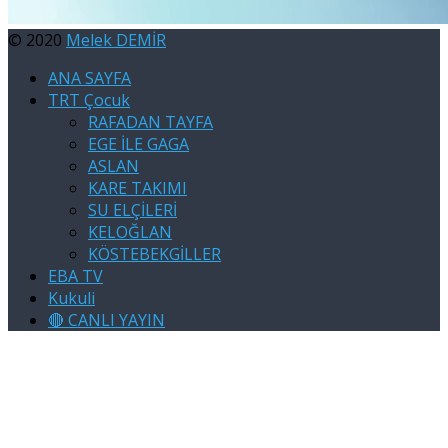
© 2020
Melek DEMİR
ANA SAYFA
TRT Çocuk
RAFADAN TAYFA
EGE İLE GAGA
ASLAN
KARE TAKIMI
SU ELÇİLERİ
KELOĞLAN
KÖSTEBEKGİLLER
EBA TV
Kukuli
🔴 CANLI YAYIN