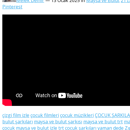
Melek Demir
— 13 Ocak 2025
in
Maysa ve Bulut
21
L
Pinterest
çizgi film izle
çocuk filmleri
çocuk müzikleri
ÇOCUK ŞARKILA
bulut şarkıları
maysa ve bulut şarkısı
maysa ve bulut trt
ma
çocuk maysa ve bulut izle
trt çocuk şarkıları
yaman dede
Zı