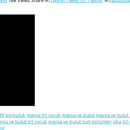
ikes
188
Views
Share
Tweet on Twitter
RI
korkuluk
maysa trt çocuk
maysa ve bulut
maysa ve bulut
ysa ve bulut trt çocuk
maysa ve bulut tüm bölümler
oba
trt
pır