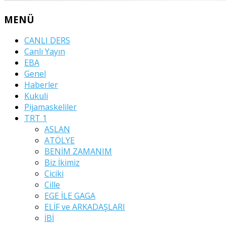
MENÜ
CANLI DERS
Canlı Yayın
EBA
Genel
Haberler
Kukuli
Pijamaskeliler
TRT 1
ASLAN
ATÖLYE
BENİM ZAMANIM
Biz İkimiz
Ciciki
Cille
EGE İLE GAGA
ELİF ve ARKADAŞLARI
İBİ