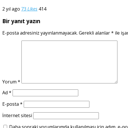
2 yıl ago
73
Likes
414
Bir yanıt yazın
E-posta adresiniz yayınlanmayacak.
Gerekli alanlar
*
ile işa
Yorum
*
Ad
*
E-posta
*
İnternet sitesi
Daha sonraki yorumlarımda kullanılması için adım, e-pos