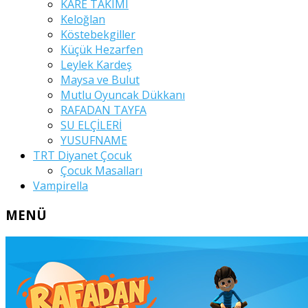
KARE TAKIMI
Keloğlan
Köstebekgiller
Küçük Hezarfen
Leylek Kardeş
Maysa ve Bulut
Mutlu Oyuncak Dükkanı
RAFADAN TAYFA
SU ELÇİLERİ
YUSUFNAME
TRT Diyanet Çocuk
Çocuk Masalları
Vampirella
MENÜ