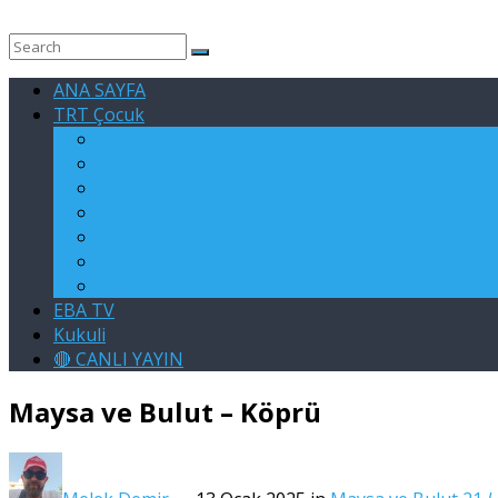
ANA SAYFA
TRT Çocuk
RAFADAN TAYFA
EGE İLE GAGA
ASLAN
KARE TAKIMI
SU ELÇİLERİ
KELOĞLAN
KÖSTEBEKGİLLER
EBA TV
Kukuli
🔴 CANLI YAYIN
Maysa ve Bulut – Köprü