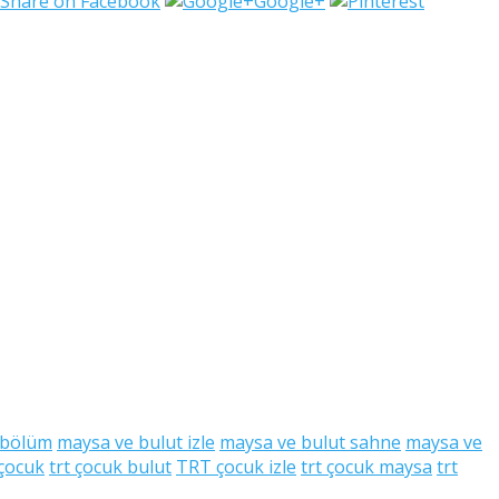
Share on Facebook
Google+
 bölüm
maysa ve bulut izle
maysa ve bulut sahne
maysa ve
 çocuk
trt çocuk bulut
TRT çocuk izle
trt çocuk maysa
trt