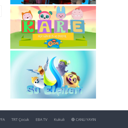
YFA
TRT Çocuk
EBA TV
Kukuli
🔴 CANLI YAYIN