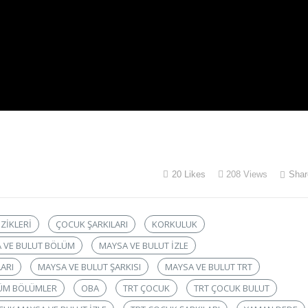
20
Likes
208
Views
Shar
ZIKLERI
ÇOCUK ŞARKILARI
KORKULUK
 VE BULUT BÖLÜM
MAYSA VE BULUT IZLE
ARI
MAYSA VE BULUT ŞARKISI
MAYSA VE BULUT TRT
TÜM BÖLÜMLER
OBA
TRT ÇOCUK
TRT ÇOCUK BULUT