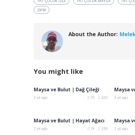
TRT ÇOCUK IZLE
TRT ÇOCUK MAYSA
TRT ÇO
ZIPIR
About the Author:
Mele
You might like
Maysa ve Bulut | Dağ Çileği
Maysa v
2 yıl ago
70
320
2 yıl ago
Maysa ve Bulut | Hayat Ağacı
Maysa ve
2 yıl ago
74
339
2 yıl ago