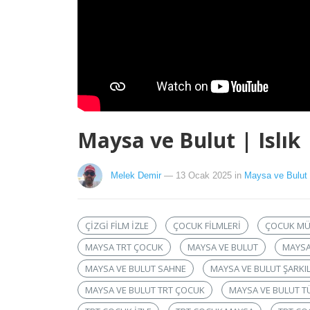
Maysa ve Bulut | Islık
Melek Demir
— 13 Ocak 2025
in
Maysa ve Bulut
ÇIZGI FILM IZLE
ÇOCUK FILMLERI
ÇOCUK MÜ
MAYSA TRT ÇOCUK
MAYSA VE BULUT
MAYSA
MAYSA VE BULUT SAHNE
MAYSA VE BULUT ŞARKIL
MAYSA VE BULUT TRT ÇOCUK
MAYSA VE BULUT 