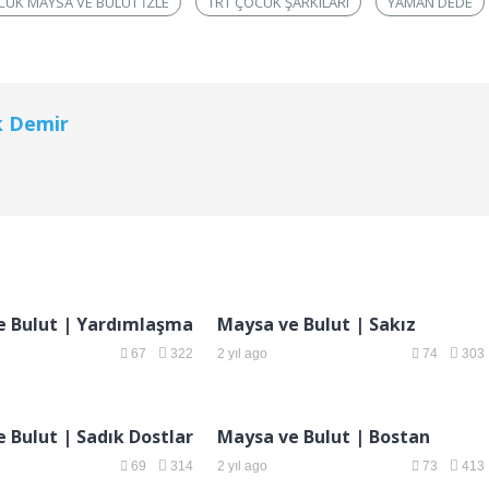
CUK MAYSA VE BULUT IZLE
TRT ÇOCUK ŞARKILARI
YAMAN DEDE
k Demir
e Bulut | Yardımlaşma
Maysa ve Bulut | Sakız
67
322
2 yıl ago
74
303
 Bulut | Sadık Dostlar
Maysa ve Bulut | Bostan
69
314
2 yıl ago
73
413