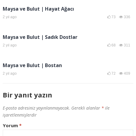
Maysa ve Bulut | Hayat Ağacı
2 yıl ago
73
336
Maysa ve Bulut | Sadık Dostlar
2 yıl ago
68
311
Maysa ve Bulut | Bostan
2 yıl ago
72
409
Bir yanıt yazın
E-posta adresiniz yayınlanmayacak.
Gerekli alanlar
*
ile
işaretlenmişlerdir
Yorum
*