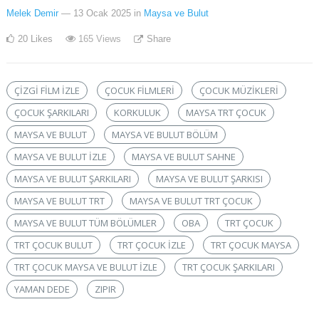
Melek Demir
— 13 Ocak 2025
in
Maysa ve Bulut
20
Likes
165
Views
Share
ÇIZGI FILM IZLE
ÇOCUK FILMLERI
ÇOCUK MÜZIKLERI
ÇOCUK ŞARKILARI
KORKULUK
MAYSA TRT ÇOCUK
MAYSA VE BULUT
MAYSA VE BULUT BÖLÜM
MAYSA VE BULUT IZLE
MAYSA VE BULUT SAHNE
MAYSA VE BULUT ŞARKILARI
MAYSA VE BULUT ŞARKISI
MAYSA VE BULUT TRT
MAYSA VE BULUT TRT ÇOCUK
MAYSA VE BULUT TÜM BÖLÜMLER
OBA
TRT ÇOCUK
TRT ÇOCUK BULUT
TRT ÇOCUK IZLE
TRT ÇOCUK MAYSA
TRT ÇOCUK MAYSA VE BULUT IZLE
TRT ÇOCUK ŞARKILARI
YAMAN DEDE
ZIPIR