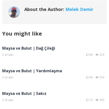
About the Author:
Melek Demir
You might like
Maysa ve Bulut | Dağ Çileği
2 yıl ago
69
318
Maysa ve Bulut | Yardımlaşma
2 yıl ago
66
319
Maysa ve Bulut | Sakız
2 yıl ago
73
300