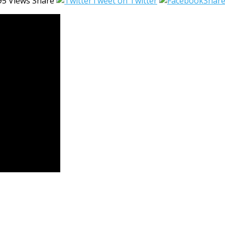
95
Views
Share
Tweet on Twitter
Share