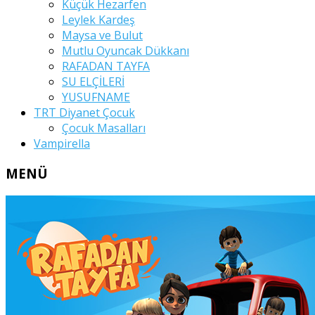
Küçük Hezarfen
Leylek Kardeş
Maysa ve Bulut
Mutlu Oyuncak Dükkanı
RAFADAN TAYFA
SU ELÇİLERİ
YUSUFNAME
TRT Diyanet Çocuk
Çocuk Masalları
Vampirella
MENÜ