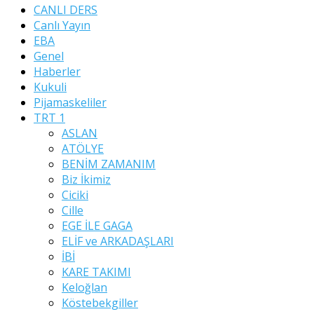
CANLI DERS
Canlı Yayın
EBA
Genel
Haberler
Kukuli
Pijamaskeliler
TRT 1
ASLAN
ATÖLYE
BENİM ZAMANIM
Biz İkimiz
Ciciki
Cille
EGE İLE GAGA
ELİF ve ARKADAŞLARI
İBİ
KARE TAKIMI
Keloğlan
Köstebekgiller