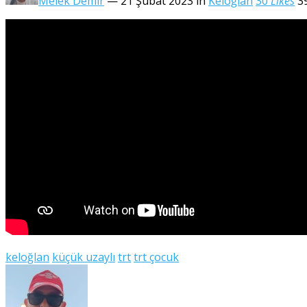
Melek Demir
— 21 Şubat 2023
in
Keloğlan
30
Likes
3
keloğlan
küçük uzaylı
trt
trt çocuk