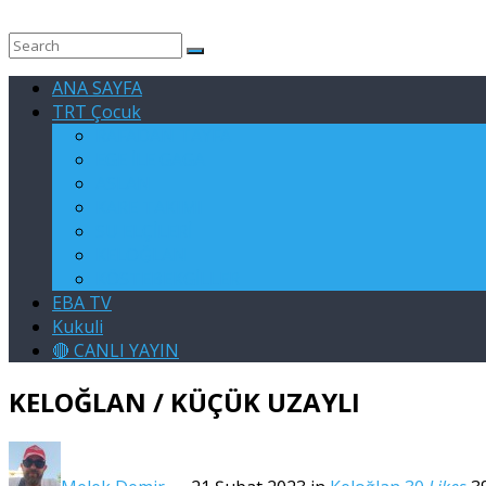
ANA SAYFA
TRT Çocuk
RAFADAN TAYFA
EGE İLE GAGA
ASLAN
KARE TAKIMI
SU ELÇİLERİ
KELOĞLAN
KÖSTEBEKGİLLER
EBA TV
Kukuli
🔴 CANLI YAYIN
KELOĞLAN / KÜÇÜK UZAYLI