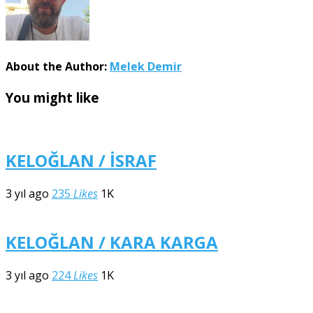
About the Author:
Melek Demir
You might like
KELOĞLAN / İSRAF
3 yıl ago
235
Likes
1K
KELOĞLAN / KARA KARGA
3 yıl ago
224
Likes
1K