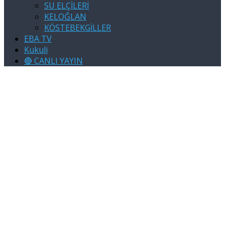
SU ELÇİLERİ
KELOĞLAN
KÖSTEBEKGİLLER
EBA TV
Kukuli
🔴 CANLI YAYIN