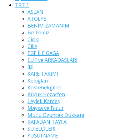
TRT 1
ASLAN
ATÖLYE
BENİM ZAMANIM
Biz İkimiz
Ciciki
Cille
EGE İLE GAGA
ELİF ve ARKADAŞLARI
İBİ
KARE TAKIMI
Keloğlan
Köstebekgiller
Küçük Hezarfen
Leylek Kardeş
Maysa ve Bulut
Mutlu Oyuncak Dükkanı
RAFADAN TAYFA
SU ELÇİLERİ
YUSUFNAME