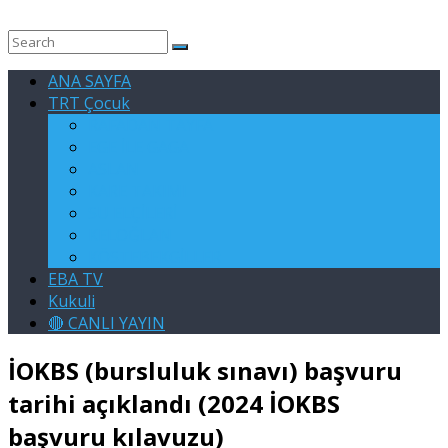
ANA SAYFA
TRT Çocuk
RAFADAN TAYFA
EGE İLE GAGA
ASLAN
KARE TAKIMI
SU ELÇİLERİ
KELOĞLAN
KÖSTEBEKGİLLER
EBA TV
Kukuli
🔴 CANLI YAYIN
İOKBS (bursluluk sınavı) başvuru
tarihi açıklandı (2024 İOKBS
başvuru kılavuzu)