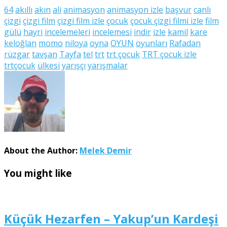
64
akıllı
akın
ali
animasyon
animasyon izle
başvur
canlı
çizgi
çizgi film
çizgi film izle
çocuk
çocuk çizgi filmi izle
film
gülü
hayri
incelemeleri
incelemesi
indir
izle
kamil
kare
keloğlan
momo
niloya
oyna
OYUN
oyunları
Rafadan
rüzgar
tavşan
Tayfa
tel
trt
trt çocuk
TRT çocuk izle
trtçocuk
ülkesi
yarışçı
yarışmalar
About the Author:
Melek Demir
You might like
Küçük Hezarfen – Yakup’un Kardeşi