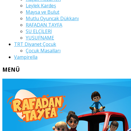
Leylek Kardeş
Maysa ve Bulut
Mutlu Oyuncak Dükkanı
RAFADAN TAYFA
SU ELÇİLERİ
YUSUFNAME
TRT Diyanet Çocuk
Çocuk Masalları
Vampirella
MENÜ