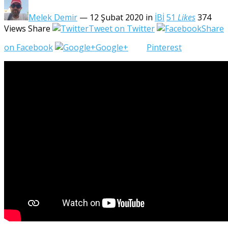
Melek Demir
— 12 Şubat 2020
in
İBİ
51
Likes
374
Views
Share
Tweet on Twitter
Share
on Facebook
Google+
Pinterest