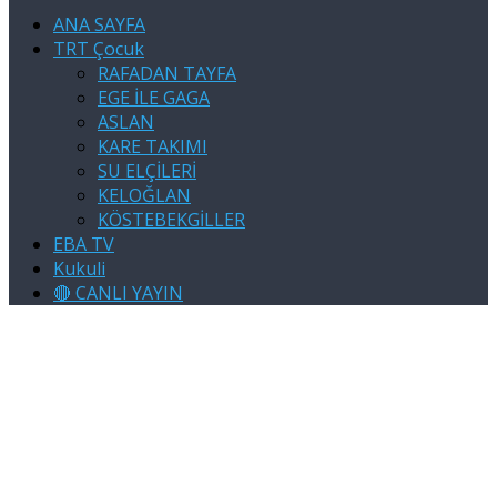
ANA SAYFA
TRT Çocuk
RAFADAN TAYFA
EGE İLE GAGA
ASLAN
KARE TAKIMI
SU ELÇİLERİ
KELOĞLAN
KÖSTEBEKGİLLER
EBA TV
Kukuli
🔴 CANLI YAYIN