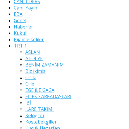
CANLI DERS
Canlı Yayın
EBA
Genel
Haberler
Kukuli
Pijamaskeliler
TRT 1
ASLAN
ATÖLYE
BENİM ZAMANIM
Biz İkimiz
Ciciki
Cille
EGE İLE GAGA
ELİF ve ARKADAŞLARI
İBİ
KARE TAKIMI
Keloğlan
Köstebekgiller
Küçük Hezarfen