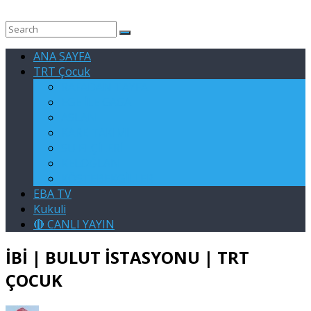
ANA SAYFA
TRT Çocuk
RAFADAN TAYFA
EGE İLE GAGA
ASLAN
KARE TAKIMI
SU ELÇİLERİ
KELOĞLAN
KÖSTEBEKGİLLER
EBA TV
Kukuli
🔴 CANLI YAYIN
İBİ | BULUT İSTASYONU | TRT
ÇOCUK