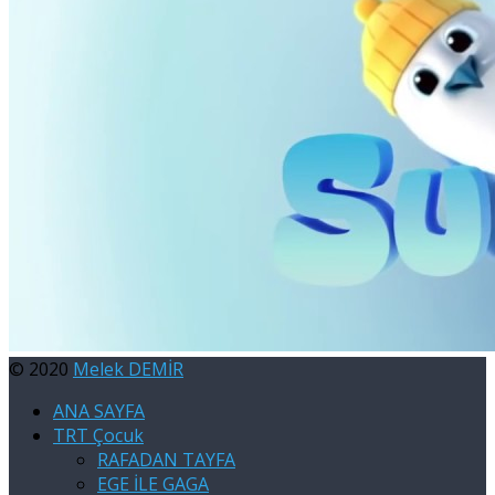
© 2020
Melek DEMİR
ANA SAYFA
TRT Çocuk
RAFADAN TAYFA
EGE İLE GAGA