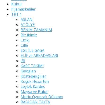
Kukuli
Pijamaskeliler
TRT 1
ASLAN
ATÖLYE
BENİM ZAMANIM
Biz İkimiz
Ciciki
Cille
EGE İLE GAGA
ELİF ve ARKADAŞLARI
İBİ
KARE TAKIMI
Keloğlan
Köstebekgiller
Küçük Hezarfen
Leylek Kardeş
Maysa ve Bulut
Mutlu Oyuncak Dükkanı
RAFADAN TAYFA