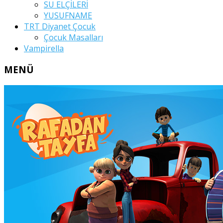
SU ELÇİLERİ
YUSUFNAME
TRT Diyanet Çocuk
Çocuk Masalları
Vampirella
MENÜ