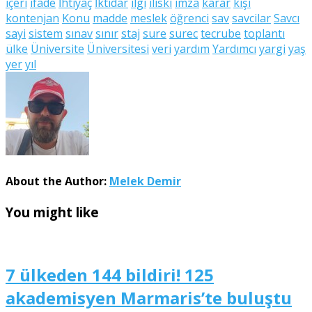
içeri
ifade
İhtiyaç
İktidar
ilgi
iliski
imza
karar
kişi
kontenjan
Konu
madde
meslek
öğrenci
sav
savcilar
Savcı
sayi
sistem
sınav
sınır
staj
sure
surec
tecrube
toplantı
ülke
Üniversite
Üniversitesi
veri
yardım
Yardımcı
yargi
yaş
yer
yıl
About the Author:
Melek Demir
You might like
7 ülkeden 144 bildiri! 125
akademisyen Marmaris’te buluştu