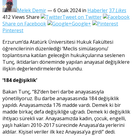
Melek Demir
— 6 Ocak 2024
in
Haberler
37
Likes
412
Views
Share
Tweet on Twitter
Share on Facebook
Google+
Pinterest
Erzurum’da Atatürk Üniversitesi Hukuk Fakültesi
öğrencilerinin düzenlediği ‘Meclis simülasyonu’
toplantısına katılan geleceğin hukukçularına seslenen
Tunç, iktidarları döneminde yapılan anayasal değişiklere
ilişkin değerlendirmelerde bulundu.
‘184 değişiklik’
Bakan Tunç, “82’den beri darbe anayasasıyla
yönetiliyoruz. Bu darbe anayasasında 184 değişiklik
yapıldı. Anayasamızda 176 madde vardı. Demek ki bir
madde birkaç defa değişikliğe uğradı. Demek ki değişiklik
ihtiyacı sürekli var. Anayasamızda kadın, çocuk, engelli,
yaşlı hakları 2010-2017 sürecinde Anayasa’da yerlerini
aldılar. Kişisel veriler ilk kez Anayasa’ya girdi” dedi.