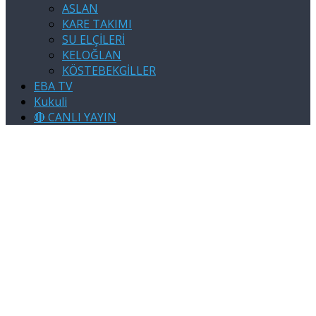
ASLAN
KARE TAKIMI
SU ELÇİLERİ
KELOĞLAN
KÖSTEBEKGİLLER
EBA TV
Kukuli
🔴 CANLI YAYIN