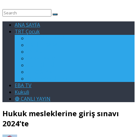
ANA SAYFA
TRT Çocuk
RAFADAN TAYFA
EGE İLE GAGA
ASLAN
KARE TAKIMI
SU ELÇİLERİ
KELOĞLAN
KÖSTEBEKGİLLER
EBA TV
Kukuli
🔴 CANLI YAYIN
Hukuk mesleklerine giriş sınavı
2024’te