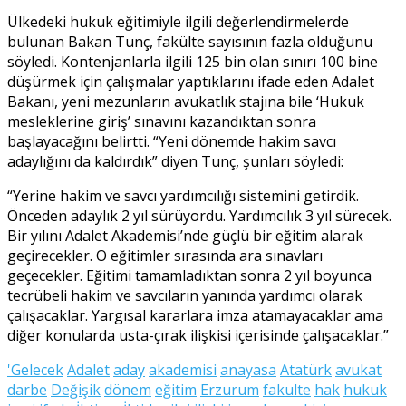
Ülkedeki hukuk eğitimiyle ilgili değerlendirmelerde
bulunan Bakan Tunç, fakülte sayısının fazla olduğunu
söyledi. Kontenjanlarla ilgili 125 bin olan sınırı 100 bine
düşürmek için çalışmalar yaptıklarını ifade eden Adalet
Bakanı, yeni mezunların avukatlık stajına bile ‘Hukuk
mesleklerine giriş’ sınavını kazandıktan sonra
başlayacağını belirtti. “Yeni dönemde hakim savcı
adaylığını da kaldırdık” diyen Tunç, şunları söyledi:
“Yerine hakim ve savcı yardımcılığı sistemini getirdik.
Önceden adaylık 2 yıl sürüyordu. Yardımcılık 3 yıl sürecek.
Bir yılını Adalet Akademisi’nde güçlü bir eğitim alarak
geçirecekler. O eğitimler sırasında ara sınavları
geçecekler. Eğitimi tamamladıktan sonra 2 yıl boyunca
tecrübeli hakim ve savcıların yanında yardımcı olarak
çalışacaklar. Yargısal kararlara imza atamayacaklar ama
diğer konularda usta-çırak ilişkisi içerisinde çalışacaklar.”
'Gelecek
Adalet
aday
akademisi
anayasa
Atatürk
avukat
darbe
Değişik
dönem
eğitim
Erzurum
fakulte
hak
hukuk