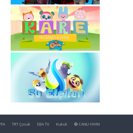
YFA
TRT Çocuk
EBA TV
Kukuli
🔴 CANLI YAYIN