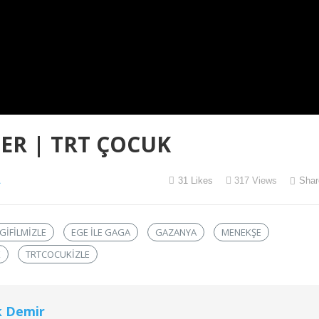
LER | TRT ÇOCUK
A
31
Likes
317
Views
Shar
GIFILMIZLE
EGE ILE GAGA
GAZANYA
MENEKŞE
K
TRTCOCUKIZLE
k Demir