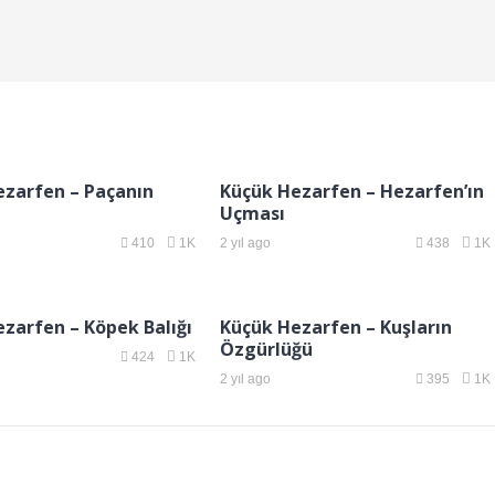
ezarfen – Paçanın
Küçük Hezarfen – Hezarfen’ın
Uçması
410
1K
2 yıl ago
438
1K
zarfen – Köpek Balığı
Küçük Hezarfen – Kuşların
Özgürlüğü
424
1K
2 yıl ago
395
1K