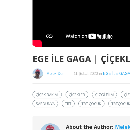
EGE İLE GAGA | ÇİÇEK
Melek Demir
— 11 Şubat 2020
in
EGE İLE GAG
ÇIÇEK BAKIMI
ÇIÇEKLER
ÇIZGI FILM
ÇIZ
SARDUNYA
TRT
TRT ÇOCUK
TRTÇOCU
About the Author:
Mele