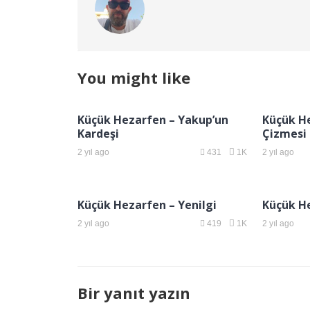
You might like
Küçük Hezarfen – Yakup’un
Küçük H
Kardeşi
Çizmesi
2 yıl ago
431
1K
2 yıl ago
Küçük Hezarfen – Yenilgi
Küçük He
2 yıl ago
419
1K
2 yıl ago
Bir yanıt yazın