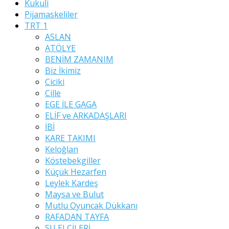
Kukuli
Pijamaskeliler
TRT 1
ASLAN
ATÖLYE
BENİM ZAMANIM
Biz İkimiz
Ciciki
Cille
EGE İLE GAGA
ELİF ve ARKADAŞLARI
İBİ
KARE TAKIMI
Keloğlan
Köstebekgiller
Küçük Hezarfen
Leylek Kardeş
Maysa ve Bulut
Mutlu Oyuncak Dükkanı
RAFADAN TAYFA
SU ELÇİLERİ