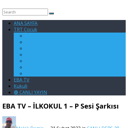
ANA SAYFA
TRT Çocuk
RAFADAN TAYFA
EGE İLE GAGA
ASLAN
KARE TAKIMI
SU ELÇİLERİ
KELOĞLAN
KÖSTEBEKGİLLER
EBA TV
Kukuli
🔴 CANLI YAYIN
EBA TV – İLKOKUL 1 – P Sesi Şarkısı