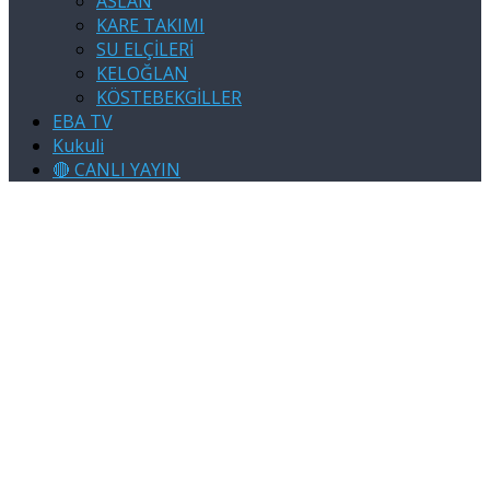
ASLAN
KARE TAKIMI
SU ELÇİLERİ
KELOĞLAN
KÖSTEBEKGİLLER
EBA TV
Kukuli
🔴 CANLI YAYIN