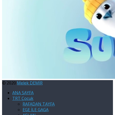
© 2020
Melek DEMİR
ANA SAYFA
TRT Çocuk
RAFADAN TAYFA
EGE İLE GAGA