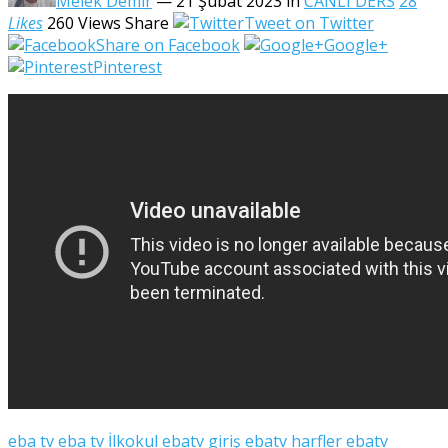
Melek Demir
— 21 Şubat 2023
in
CANLI DERS
28
Likes
260
Views
Share
Tweet on Twitter
Share on Facebook
Google+
Pinterest
eba tv
eba tv İlkokul
ebatv giriş
ebatv harfler
ebatv