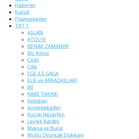
Haberler
Kukuli
Pijamaskeliler
TRT 1
ASLAN
ATÖLYE
BENİM ZAMANIM
Biz İkimiz
Ciciki
Cille
EGE İLE GAGA
ELİF ve ARKADAŞLARI
İBİ
KARE TAKIMI
Keloğlan
Köstebekgiller
Küçük Hezarfen
Leylek Kardeş
Maysa ve Bulut
Mutlu Oyuncak Dükkanı