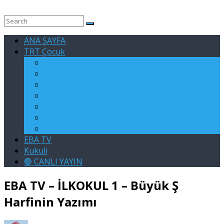
ANA SAYFA
TRT Çocuk
RAFADAN TAYFA
EGE İLE GAGA
ASLAN
KARE TAKIMI
SU ELÇİLERİ
KELOĞLAN
KÖSTEBEKGİLLER
EBA TV
Kukuli
🔴 CANLI YAYIN
EBA TV – İLKOKUL 1 – Büyük Ş
Harfinin Yazımı