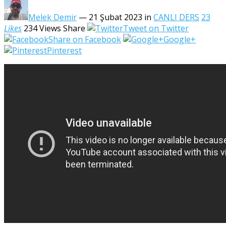
Melek Demir
— 21 Şubat 2023
in
CANLI DERS
23
Likes
234
Views
Share
Tweet on Twitter
Share on Facebook
Google+
Pinterest