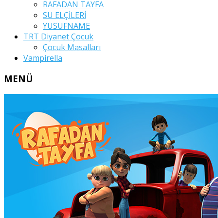
RAFADAN TAYFA
SU ELÇİLERİ
YUSUFNAME
TRT Diyanet Çocuk
Çocuk Masalları
Vampirella
MENÜ