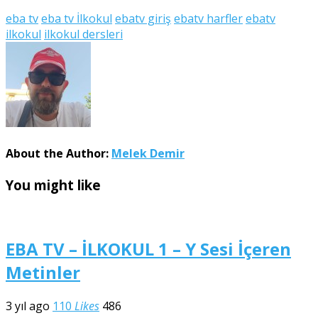
eba tv
eba tv İlkokul
ebatv giriş
ebatv harfler
ebatv
ilkokul
ilkokul dersleri
About the Author:
Melek Demir
You might like
EBA TV – İLKOKUL 1 – Y Sesi İçeren
Metinler
3 yıl ago
110
Likes
486