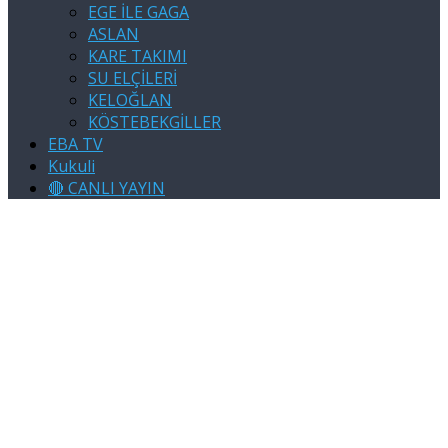
EGE İLE GAGA
ASLAN
KARE TAKIMI
SU ELÇİLERİ
KELOĞLAN
KÖSTEBEKGİLLER
EBA TV
Kukuli
🔴 CANLI YAYIN