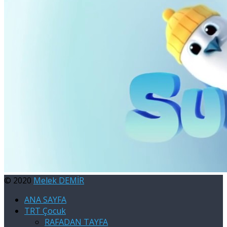
© 2020
Melek DEMİR
ANA SAYFA
TRT Çocuk
RAFADAN TAYFA