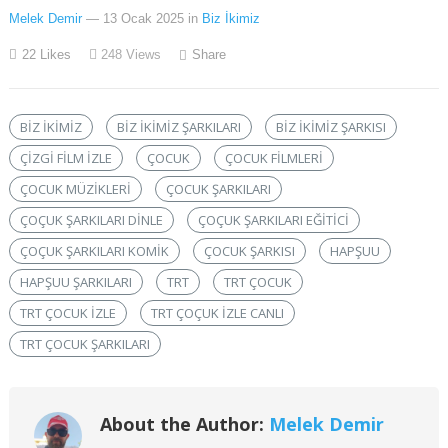
Melek Demir
— 13 Ocak 2025
in
Biz İkimiz
22
Likes
248
Views
Share
BIZ IKIMIZ
BIZ IKIMIZ ŞARKILARI
BIZ IKIMIZ ŞARKISI
ÇIZGI FILM IZLE
ÇOCUK
ÇOCUK FILMLERI
ÇOCUK MÜZIKLERI
ÇOCUK ŞARKILARI
ÇOÇUK ŞARKILARI DINLE
ÇOÇUK ŞARKILARI EĞITICI
ÇOÇUK ŞARKILARI KOMIK
ÇOCUK ŞARKISI
HAPŞUU
HAPŞUU ŞARKILARI
TRT
TRT ÇOCUK
TRT ÇOCUK IZLE
TRT ÇOÇUK IZLE CANLI
TRT ÇOCUK ŞARKILARI
About the Author:
Melek Demir