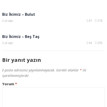
Biz İkimiz – Bulut
2 yıl ago
67
278
Biz İkimiz – Beş Taş
2 yıl ago
64
255
Bir yanıt yazın
E-posta adresiniz yayınlanmayacak.
Gerekli alanlar
*
ile
işaretlenmişlerdir
Yorum
*