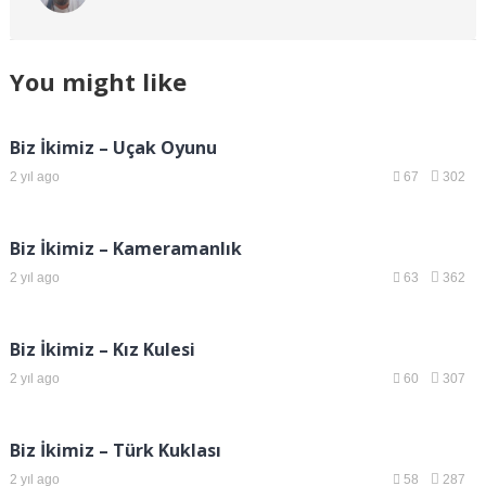
You might like
Biz İkimiz – Uçak Oyunu
2 yıl ago
67
302
Biz İkimiz – Kameramanlık
2 yıl ago
63
362
Biz İkimiz – Kız Kulesi
2 yıl ago
60
307
Biz İkimiz – Türk Kuklası
2 yıl ago
58
287