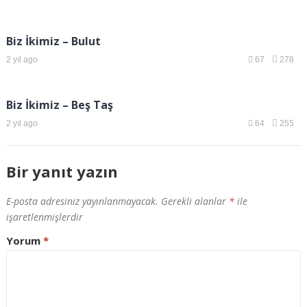
Biz İkimiz – Bulut
2 yıl ago
67
278
Biz İkimiz – Beş Taş
2 yıl ago
64
255
Bir yanıt yazın
E-posta adresiniz yayınlanmayacak.
Gerekli alanlar
*
ile
işaretlenmişlerdir
Yorum
*