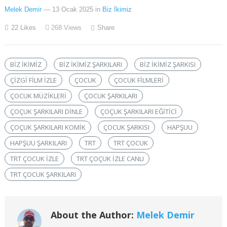
Melek Demir
— 13 Ocak 2025
in
Biz İkimiz
22
Likes
268
Views
Share
BIZ IKIMIZ
BIZ IKIMIZ ŞARKILARI
BIZ IKIMIZ ŞARKISI
ÇIZGI FILM IZLE
ÇOCUK
ÇOCUK FILMLERI
ÇOCUK MÜZIKLERI
ÇOCUK ŞARKILARI
ÇOÇUK ŞARKILARI DINLE
ÇOÇUK ŞARKILARI EĞITICI
ÇOÇUK ŞARKILARI KOMIK
ÇOCUK ŞARKISI
HAPŞUU
HAPŞUU ŞARKILARI
TRT
TRT ÇOCUK
TRT ÇOCUK IZLE
TRT ÇOÇUK IZLE CANLI
TRT ÇOCUK ŞARKILARI
About the Author:
Melek Demir