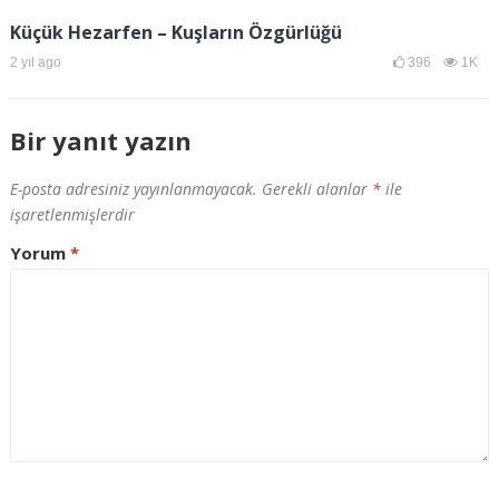
Küçük Hezarfen – Kuşların Özgürlüğü
2 yıl ago
396
1K
Bir yanıt yazın
E-posta adresiniz yayınlanmayacak.
Gerekli alanlar
*
ile
işaretlenmişlerdir
Yorum
*