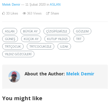
Melek Demir
— 11 Şubat 2020
in
ASLAN
33
Likes
363
Views
Share
ASLAN
BÜYÜK AY
ÇIZGIFILMIZLE
GÖZLEM
GÜNEŞ
KÜÇÜK AY
KUTUP YILDIZI
TRT
TRTÇOCUK
TRTCOCUKIZLE
UZAK
YILDIZ GÖZCÜLERI
About the Author:
Melek Demir
You might like