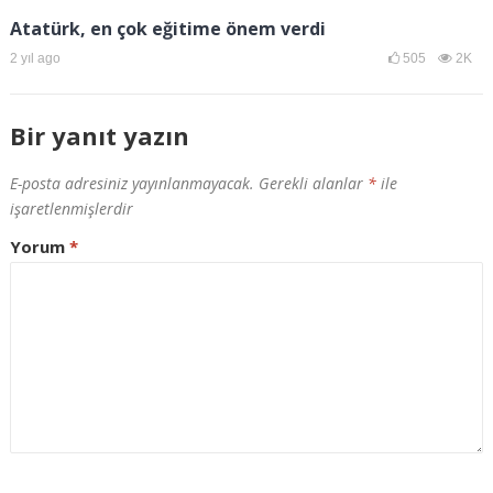
Atatürk, en çok eğitime önem verdi
2 yıl ago
505
2K
Bir yanıt yazın
E-posta adresiniz yayınlanmayacak.
Gerekli alanlar
*
ile
işaretlenmişlerdir
Yorum
*