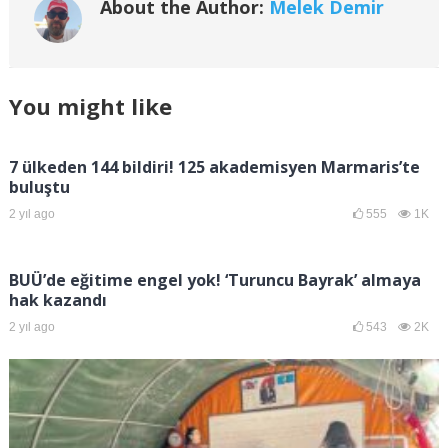
About the Author:
Melek Demir
You might like
7 ülkeden 144 bildiri! 125 akademisyen Marmaris’te
buluştu
2 yıl ago
555
1K
BUÜ’de eğitime engel yok! ‘Turuncu Bayrak’ almaya
hak kazandı
2 yıl ago
543
2K