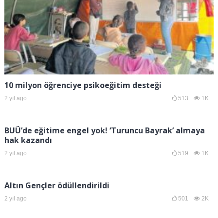
10 milyon öğrenciye psikoeğitim desteği
2 yıl ago
513
1K
BUÜ’de eğitime engel yok! ‘Turuncu Bayrak’ almaya
hak kazandı
2 yıl ago
519
1K
Altın Gençler ödüllendirildi
2 yıl ago
501
2K