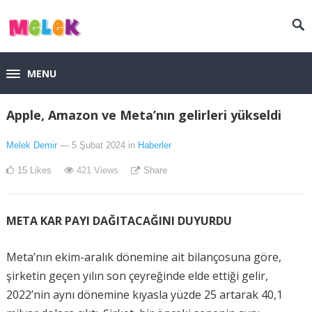
MENU
Apple, Amazon ve Meta’nın gelirleri yükseldi
Melek Demir
— 5 Şubat 2024
in
Haberler
15
Likes
421
Views
Share
META KAR PAYI DAĞITACAĞINI DUYURDU
Meta’nın ekim-aralık dönemine ait bilançosuna göre,
şirketin geçen yılın son çeyreğinde elde ettiği gelir,
2022’nin aynı dönemine kıyasla yüzde 25 artarak 40,1