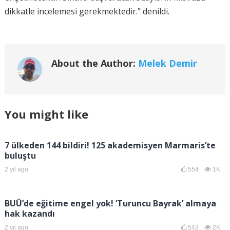
dikkatle incelemesi gerekmektedir.” denildi.
About the Author:
Melek Demir
You might like
7 ülkeden 144 bildiri! 125 akademisyen Marmaris’te
buluştu
2 yıl ago
554
1K
BUÜ’de eğitime engel yok! ‘Turuncu Bayrak’ almaya
hak kazandı
2 yıl ago
543
2K