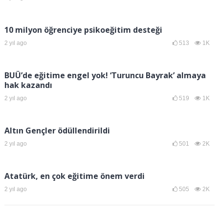
10 milyon öğrenciye psikoeğitim desteği
2 yıl ago
513
1K
BUÜ’de eğitime engel yok! ‘Turuncu Bayrak’ almaya
hak kazandı
2 yıl ago
519
1K
Altın Gençler ödüllendirildi
2 yıl ago
501
2K
Atatürk, en çok eğitime önem verdi
2 yıl ago
505
2K