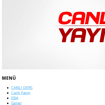
MENÜ
CANLI DERS
Canlı Yayın
EBA
Genel