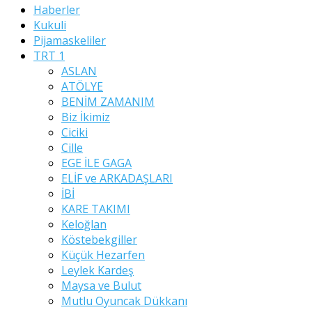
Haberler
Kukuli
Pijamaskeliler
TRT 1
ASLAN
ATÖLYE
BENİM ZAMANIM
Biz İkimiz
Ciciki
Cille
EGE İLE GAGA
ELİF ve ARKADAŞLARI
İBİ
KARE TAKIMI
Keloğlan
Köstebekgiller
Küçük Hezarfen
Leylek Kardeş
Maysa ve Bulut
Mutlu Oyuncak Dükkanı