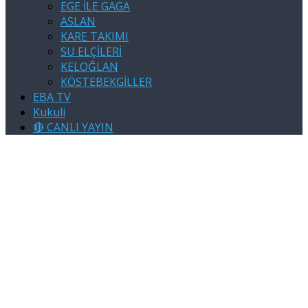
EGE İLE GAGA
ASLAN
KARE TAKIMI
SU ELÇİLERİ
KELOĞLAN
KÖSTEBEKGİLLER
EBA TV
Kukuli
🔴 CANLI YAYIN