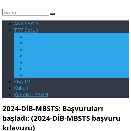
ANA SAYFA
TRT Çocuk
RAFADAN TAYFA
EGE İLE GAGA
ASLAN
KARE TAKIMI
SU ELÇİLERİ
KELOĞLAN
KÖSTEBEKGİLLER
EBA TV
Kukuli
🔴 CANLI YAYIN
2024-DİB-MBSTS: Başvuruları
başladı: (2024-DİB-MBSTS başvuru
kılavuzu)