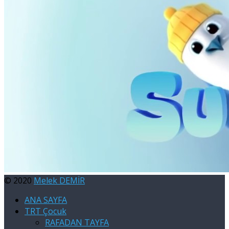
© 2020
Melek DEMİR
ANA SAYFA
TRT Çocuk
RAFADAN TAYFA