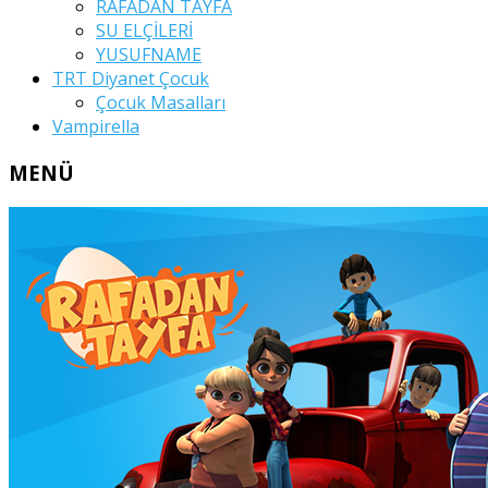
RAFADAN TAYFA
SU ELÇİLERİ
YUSUFNAME
TRT Diyanet Çocuk
Çocuk Masalları
Vampirella
MENÜ