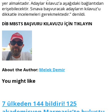
yer almaktadır. Adaylar kılavuz’a aşağıdaki bağlantıdan
erişebilecektir. Sınava başvuracak adayların kılavuz’u
dikkatle incelemeleri gerekmektedir.” denildi.
DİB MBSTS BAŞVURU KILAVUZU İÇİN TIKLAYIN
About the Author:
Melek Demir
You might like
7 ülkeden 144 bildiri! 125
akademisyen Marmaris’te buluştu