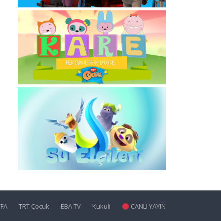
YFA
TRT Çocuk
EBA TV
Kukuli
CANLI YAYIN