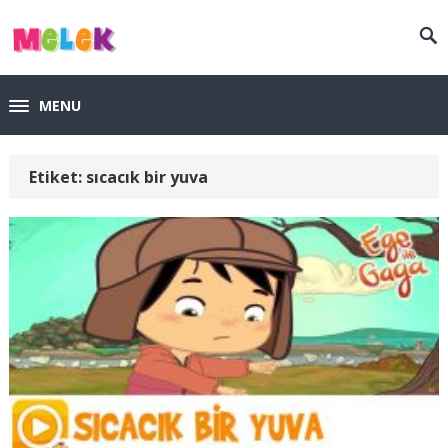
MENU
Etiket:
sıcacık bir yuva