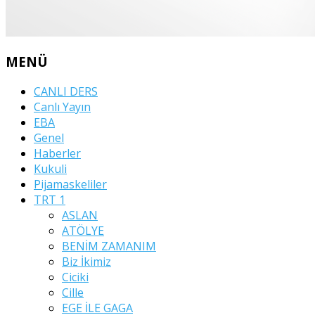
MENÜ
CANLI DERS
Canlı Yayın
EBA
Genel
Haberler
Kukuli
Pijamaskeliler
TRT 1
ASLAN
ATÖLYE
BENİM ZAMANIM
Biz İkimiz
Ciciki
Cille
EGE İLE GAGA