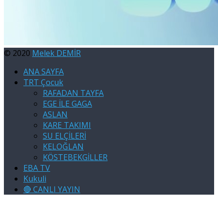
© 2020
Melek DEMİR
ANA SAYFA
TRT Çocuk
RAFADAN TAYFA
EGE İLE GAGA
ASLAN
KARE TAKIMI
SU ELÇİLERİ
KELOĞLAN
KÖSTEBEKGİLLER
EBA TV
Kukuli
🔴 CANLI YAYIN