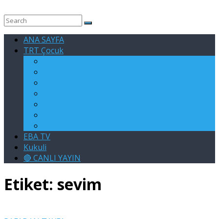
ANA SAYFA
TRT Çocuk
RAFADAN TAYFA
EGE İLE GAGA
ASLAN
KARE TAKIMI
SU ELÇİLERİ
KELOĞLAN
KÖSTEBEKGİLLER
EBA TV
Kukuli
🔴 CANLI YAYIN
Etiket:
sevim