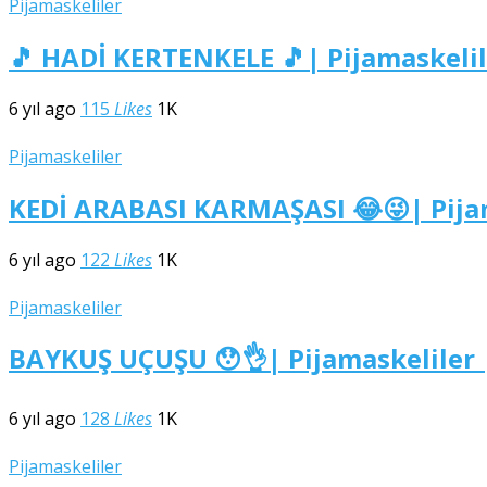
Pijamaskeliler
🎵 HADİ KERTENKELE 🎵| Pijamaskelil
6 yıl ago
115
Likes
1K
Pijamaskeliler
KEDİ ARABASI KARMAŞASI 😂😜| Pijam
6 yıl ago
122
Likes
1K
Pijamaskeliler
BAYKUŞ UÇUŞU 😯👌| Pijamaskeliler 
6 yıl ago
128
Likes
1K
Pijamaskeliler