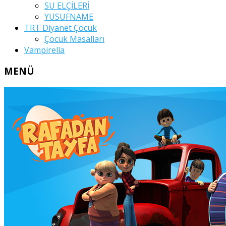
SU ELÇİLERİ
YUSUFNAME
TRT Diyanet Çocuk
Çocuk Masalları
Vampirella
MENÜ