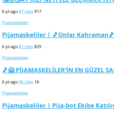
6 yıl ago
87
Likes
917
Pijamaskeliler
Pijamaskeliler | 🎵Onlar Kahraman🎵
6 yıl ago
81
Likes
829
Pijamaskeliler
🎵🤗 PİJAMASKELİLER’İN EN GÜZEL ŞAR
6 yıl ago
90
Likes
1K
Pijamaskeliler
Pijamaskeliler | Pija-bot Ekibe Katıl