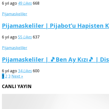
6 yıl ago
49
Likes
668
Pijamaskeliler
Pijamaskeliler | Pijabot’u Hapisten
6 yıl ago
55
Likes
637
Pijamaskeliler
Pijamaskeliler | 🎵Ben Ay Kızı🎵 | D
6 yıl ago
34
Likes
600
Yazı
1
2
3
Next »
sayfalandırması
CANLI YAYIN