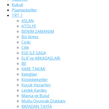
Kukuli
Pijamaskeliler
TRT 1
ASLAN
ATÖLYE
BENİM ZAMANIM
Biz İkimiz
Ciciki
Cille
EGE İLE GAGA
ELİF ve ARKADAŞLARI
İBİ
KARE TAKIMI
Keloğlan
Köstebekgiller
Küçük Hezarfen
Leylek Kardeş
Maysa ve Bulut
Mutlu Oyuncak Dükkanı
RAFADAN TAYFA