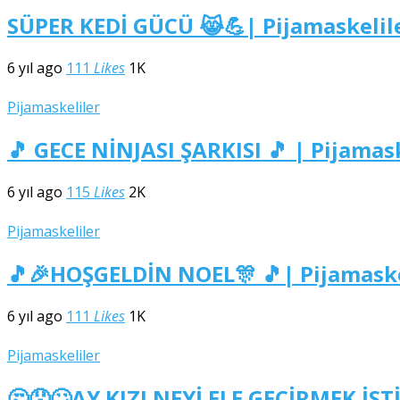
SÜPER KEDİ GÜCÜ 😹💪| Pijamaskelil
6 yıl ago
111
Likes
1K
Pijamaskeliler
🎵 GECE NİNJASI ŞARKISI 🎵 | Pijamas
6 yıl ago
115
Likes
2K
Pijamaskeliler
🎵🎉HOŞGELDİN NOEL🎊 🎵| Pijamaske
6 yıl ago
111
Likes
1K
Pijamaskeliler
🤔😯🙄AY KIZI NEYİ ELE GEÇİRMEK İSTİ