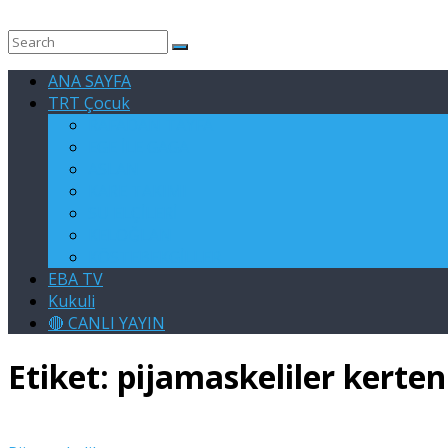
ANA SAYFA
TRT Çocuk
RAFADAN TAYFA
EGE İLE GAGA
ASLAN
KARE TAKIMI
SU ELÇİLERİ
KELOĞLAN
KÖSTEBEKGİLLER
EBA TV
Kukuli
🔴 CANLI YAYIN
Etiket:
pijamaskeliler kerte