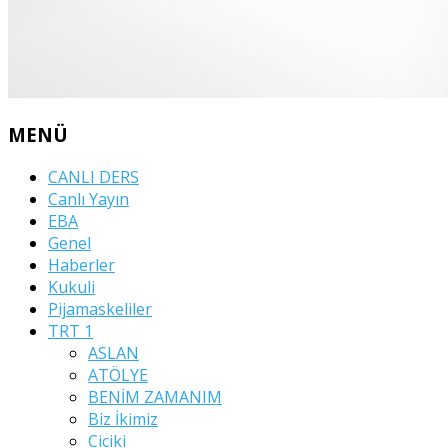
MENÜ
CANLI DERS
Canlı Yayın
EBA
Genel
Haberler
Kukuli
Pijamaskeliler
TRT 1
ASLAN
ATÖLYE
BENİM ZAMANIM
Biz İkimiz
Ciciki