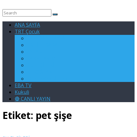
ANA SAYFA
TRT Çocuk
RAFADAN TAYFA
EGE İLE GAGA
ASLAN
KARE TAKIMI
SU ELÇİLERİ
KELOĞLAN
KÖSTEBEKGİLLER
EBA TV
Kukuli
🔴 CANLI YAYIN
Etiket:
pet şişe