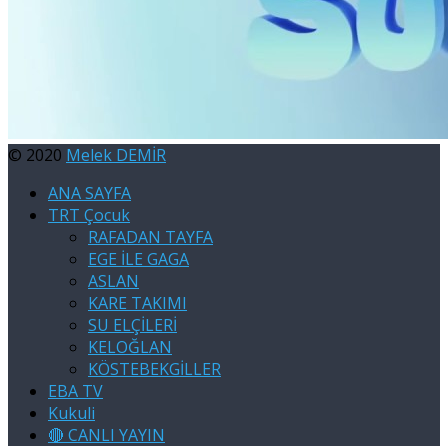
© 2020
Melek DEMİR
ANA SAYFA
TRT Çocuk
RAFADAN TAYFA
EGE İLE GAGA
ASLAN
KARE TAKIMI
SU ELÇİLERİ
KELOĞLAN
KÖSTEBEKGİLLER
EBA TV
Kukuli
🔴 CANLI YAYIN