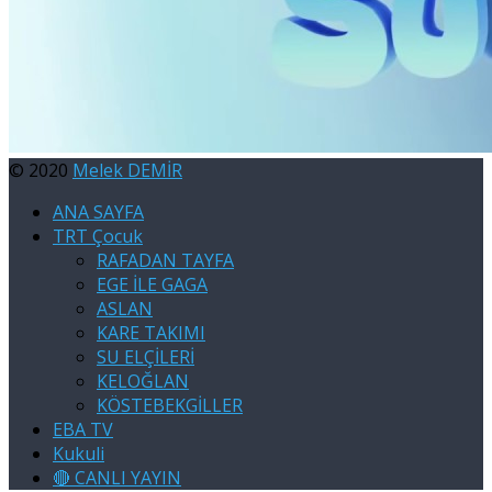
© 2020
Melek DEMİR
ANA SAYFA
TRT Çocuk
RAFADAN TAYFA
EGE İLE GAGA
ASLAN
KARE TAKIMI
SU ELÇİLERİ
KELOĞLAN
KÖSTEBEKGİLLER
EBA TV
Kukuli
🔴 CANLI YAYIN