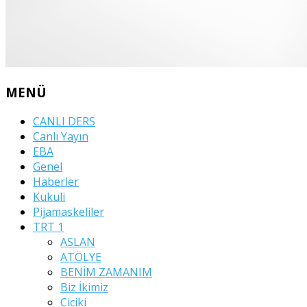
MENÜ
CANLI DERS
Canlı Yayın
EBA
Genel
Haberler
Kukuli
Pijamaskeliler
TRT 1
ASLAN
ATÖLYE
BENİM ZAMANIM
Biz İkimiz
Ciciki