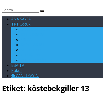
ANA SAYFA
TRT Çocuk
RAFADAN TAYFA
EGE İLE GAGA
ASLAN
KARE TAKIMI
SU ELÇİLERİ
KELOĞLAN
KÖSTEBEKGİLLER
EBA TV
Kukuli
🔴 CANLI YAYIN
Etiket:
köstebekgiller 13