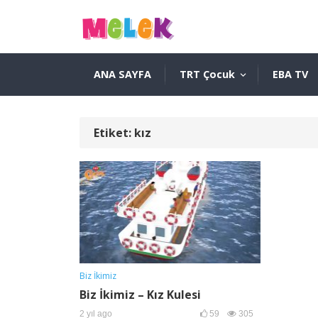
ANA SAYFA
TRT Çocuk
EBA TV
Etiket:
kız
Biz İkimiz
Biz İkimiz – Kız Kulesi
2 yıl ago
59
305