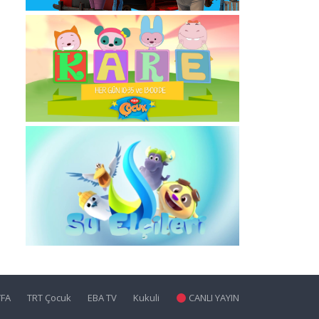
YFA
TRT Çocuk
EBA TV
Kukuli
CANLI YAYIN