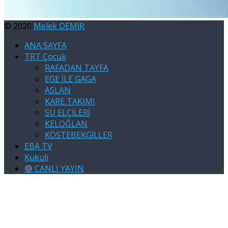
© 2020
Melek DEMİR
ANA SAYFA
TRT Çocuk
RAFADAN TAYFA
EGE İLE GAGA
ASLAN
KARE TAKIMI
SU ELÇİLERİ
KELOĞLAN
KÖSTEBEKGİLLER
EBA TV
Kukuli
🔴 CANLI YAYIN