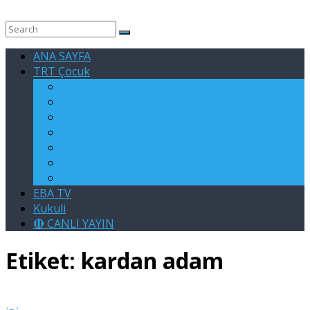
ANA SAYFA
TRT Çocuk
RAFADAN TAYFA
EGE İLE GAGA
ASLAN
KARE TAKIMI
SU ELÇİLERİ
KELOĞLAN
KÖSTEBEKGİLLER
EBA TV
Kukuli
🔴 CANLI YAYIN
Etiket:
kardan adam