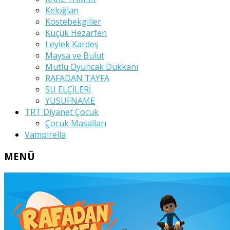
Keloğlan
Köstebekgiller
Küçük Hezarfen
Leylek Kardeş
Maysa ve Bulut
Mutlu Oyuncak Dükkanı
RAFADAN TAYFA
SU ELÇİLERİ
YUSUFNAME
TRT Diyanet Çocuk
Çocuk Masalları
Vampirella
MENÜ