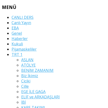
MENÜ
CANLI DERS
Canlı Yayın
EBA
Genel
Haberler
Kukuli
Pijamaskeliler
TRT 1
ASLAN
ATÖLYE
BENİM ZAMANIM
Biz İkimiz
Ciciki
Cille
EGE İLE GAGA
ELİF ve ARKADAŞLARI
İBİ
KARE TAKIMI