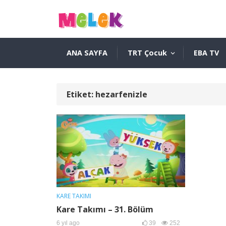
ANA SAYFA
TRT Çocuk
EBA TV
Etiket:
hezarfenizle
KARE TAKIMI
Kare Takımı – 31. Bölüm
6 yıl ago
39
252