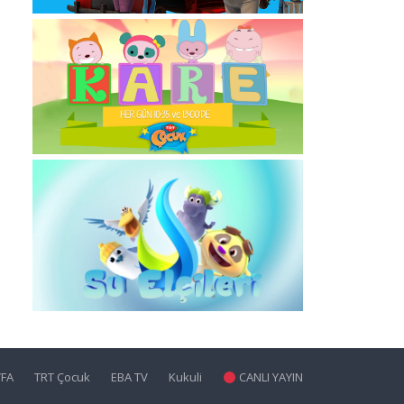
YFA
TRT Çocuk
EBA TV
Kukuli
CANLI YAYIN