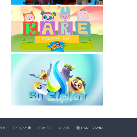
YFA
TRT Çocuk
EBA TV
Kukuli
🔴 CANLI YAYIN