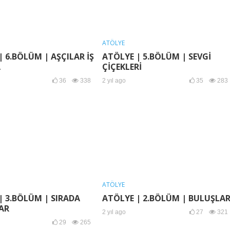
ATÖLYE
| 6.BÖLÜM | AŞÇILAR İŞ
ATÖLYE | 5.BÖLÜM | SEVGİ
A
ÇİÇEKLERİ
36
338
2 yıl ago
35
283
ATÖLYE
| 3.BÖLÜM | SIRADA
ATÖLYE | 2.BÖLÜM | BULUŞLA
AR
2 yıl ago
27
321
29
265