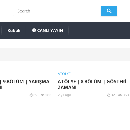
Kukuli
🔴 CANLI YAYIN
ATÖLYE
| 9.BÖLÜM | YARIŞMA
ATÖLYE | 8.BÖLÜM | GÖSTERİ
I
ZAMANI
39
283
2 yıl ago
32
353