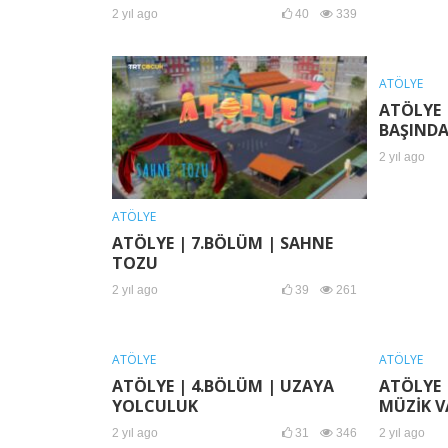
2 yıl ago
40
339
ATÖLYE
ATÖLYE 
BAŞIND
2 yıl ago
ATÖLYE
ATÖLYE | 7.BÖLÜM | SAHNE
TOZU
2 yıl ago
39
261
ATÖLYE
ATÖLYE
ATÖLYE | 4.BÖLÜM | UZAYA
ATÖLYE 
YOLCULUK
MÜZİK V
2 yıl ago
31
346
2 yıl ago