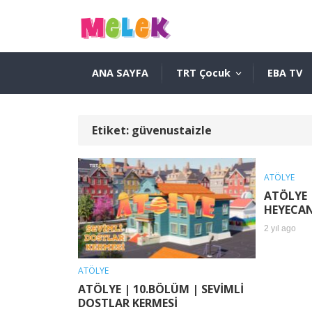
ANA SAYFA
TRT Çocuk
EBA TV
Etiket:
güvenustaizle
ATÖLYE
ATÖLYE 
HEYECAN
2 yıl ago
ATÖLYE
ATÖLYE | 10.BÖLÜM | SEVİMLİ
DOSTLAR KERMESİ