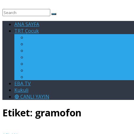
ANA SAYFA
TRT Çocuk
RAFADAN TAYFA
EGE İLE GAGA
ASLAN
KARE TAKIMI
SU ELÇİLERİ
KELOĞLAN
KÖSTEBEKGİLLER
EBA TV
Kukuli
🔴 CANLI YAYIN
Etiket:
gramofon