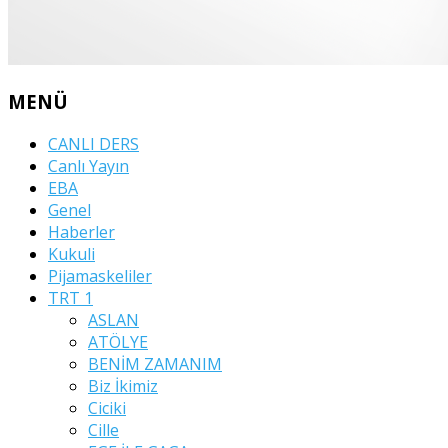
MENÜ
CANLI DERS
Canlı Yayın
EBA
Genel
Haberler
Kukuli
Pijamaskeliler
TRT 1
ASLAN
ATÖLYE
BENİM ZAMANIM
Biz İkimiz
Ciciki
Cille