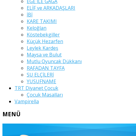
EGE İLE GAGA
ELİF ve ARKADAŞLARI
İBİ
KARE TAKIMI
Keloğlan
Köstebekgiller
Küçük Hezarfen
Leylek Kardeş
Maysa ve Bulut
Mutlu Oyuncak Dükkanı
RAFADAN TAYFA
SU ELÇİLERİ
YUSUFNAME
TRT Diyanet Çocuk
Çocuk Masalları
Vampirella
MENÜ