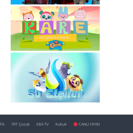
YFA
TRT Çocuk
EBA TV
Kukuli
CANLI YAYIN