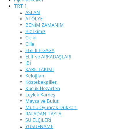
TRT 1
ASLAN
ATÖLYE
BENİM ZAMANIM
Biz İkimiz
Ciciki
Cille
EGE İLE GAGA
ELİF ve ARKADAŞLARI
İBİ
KARE TAKIMI
Keloğlan
Köstebekgiller
Küçük Hezarfen
Leylek Kardeş
Maysa ve Bulut
Mutlu Oyuncak Dükkanı
RAFADAN TAYFA
SU ELÇİLERİ
YUSUFNAME