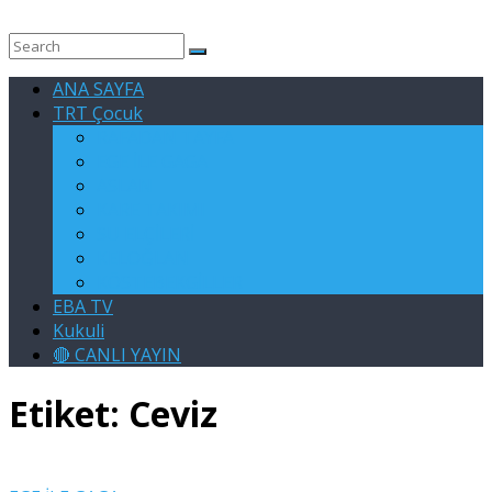
ANA SAYFA
TRT Çocuk
RAFADAN TAYFA
EGE İLE GAGA
ASLAN
KARE TAKIMI
SU ELÇİLERİ
KELOĞLAN
KÖSTEBEKGİLLER
EBA TV
Kukuli
🔴 CANLI YAYIN
Etiket:
Ceviz