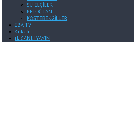
SU ELÇİLERİ
KELOĞLAN
KÖSTEBEKGİLLER
EBA TV
Kukuli
🔴 CANLI YAYIN