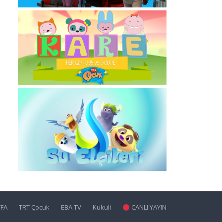
YFA
TRT Çocuk
EBA TV
Kukuli
CANLI YAYIN