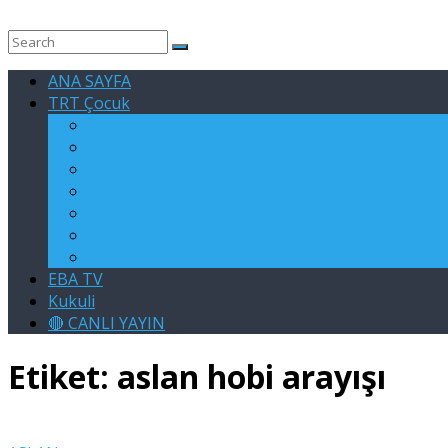
ANA SAYFA
TRT Çocuk
RAFADAN TAYFA
EGE İLE GAGA
ASLAN
KARE TAKIMI
SU ELÇİLERİ
KELOĞLAN
KÖSTEBEKGİLLER
EBA TV
Kukuli
🔴 CANLI YAYIN
Etiket:
aslan hobi arayışı