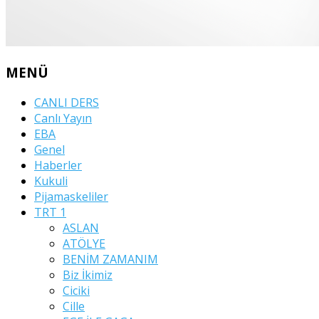
MENÜ
CANLI DERS
Canlı Yayın
EBA
Genel
Haberler
Kukuli
Pijamaskeliler
TRT 1
ASLAN
ATÖLYE
BENİM ZAMANIM
Biz İkimiz
Ciciki
Cille