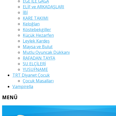
EGE İLE GAGA
ELİF ve ARKADAŞLARI
İBİ
KARE TAKIMI
Keloğlan
Köstebekgiller
Küçük Hezarfen
Leylek Kardeş
Maysa ve Bulut
Mutlu Oyuncak Dükkanı
RAFADAN TAYFA
SU ELÇİLERİ
YUSUFNAME
TRT Diyanet Çocuk
Çocuk Masalları
Vampirella
MENÜ